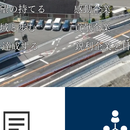
希望の持てる 感動企業
地域と歩む 貢献企業
を達成する
鋭利企業を