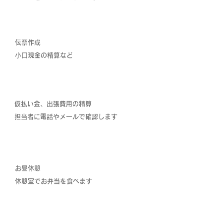
9：00
伝票作成
​小口現金の精算など
10：00
仮払い金、出張費用の精算
​担当者に電話やメールで確認します
12：00
お昼休憩
​休憩室でお弁当を食べます
13：00