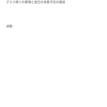
デスク周りの整理と翌日の来客予定の確認
17：30
​退勤
←前のページへ
会社概要
もっとみる >
事業内容